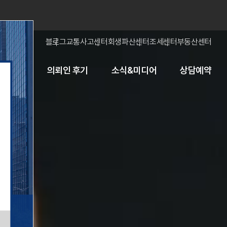
블로그
교통사고센터
회생파산센터
조세센터
부동산센터
고객상담
의뢰인 후기
소식&미디어
상담예약