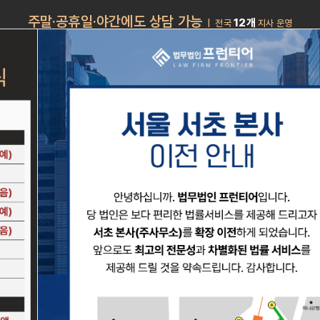
주말·공휴일·야간에도 상담 가능
12개
| 전국
지사 운영
런티어
구성원 소개
성공사례
업무분야